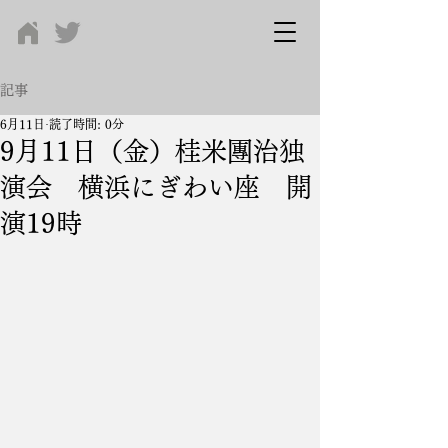
記事
6月11日
読了時間: 0分
9月11日（金）桂米團治独
演会 横浜にぎわい座 開
演19時