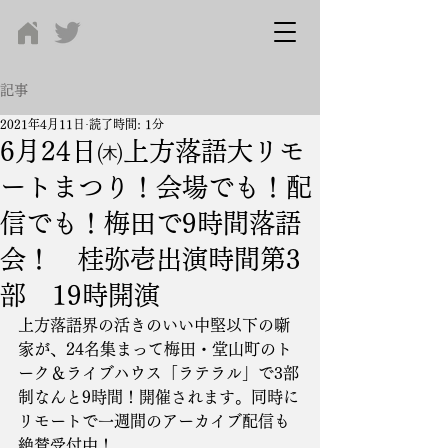
記事
2021年4月11日
読了時間: 1分
6月24日㈭上方落語大リモ
ートまつり！会場でも！配
信でも！梅田で9時間落語
会！ 桂弥壱出演時間第3
部 19時開演
上方落語界の活きのいい中堅以下の噺
家が、24名集まって梅田・堂山町のト
ーク＆ライブハウス「ラテラル」で3部
制なんと9時間！開催されます。同時に
リモートで一週間のアーカイブ配信も
絶賛受付中！