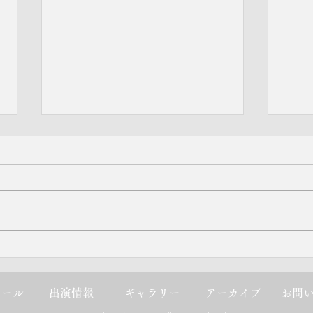
10月17日（土）桂吉弥独演
9月
会 南海浪切ホール 小ホール
阪
ィール
出演情報
ギャラリー
アーカイブ
お問
開演14時
席 