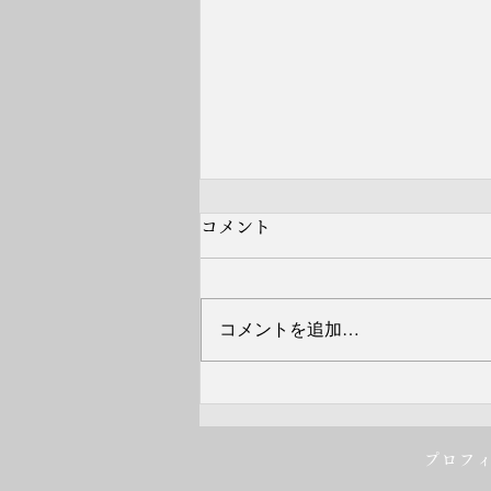
コメント
コメントを追加…
11月15日（日）秋の特選落語
競演会2026 兵庫県芸術文
プロフ
化センター 開演11時30分